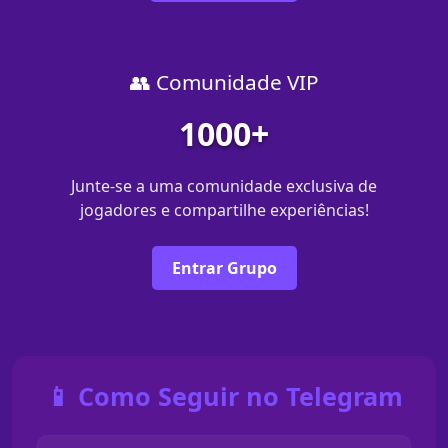
👥 Comunidade VIP
1000+
Junte-se a uma comunidade exclusiva de
jogadores e compartilhe experiências!
Entrar Grupo
📱 Como Seguir no Telegram