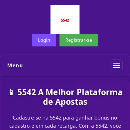
Login
Registrar-se
Menu
📱 5542 A Melhor Plataforma
de Apostas
Cadastre-se na 5542 para ganhar bônus no
cadastro e em cada recarga. Com a 5542, você