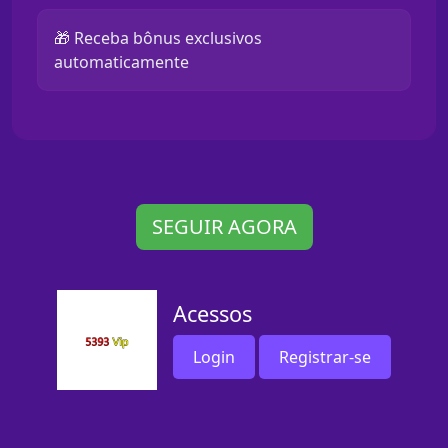
🎁 Receba bônus exclusivos
automaticamente
SEGUIR AGORA
Acessos
Login
Registrar-se