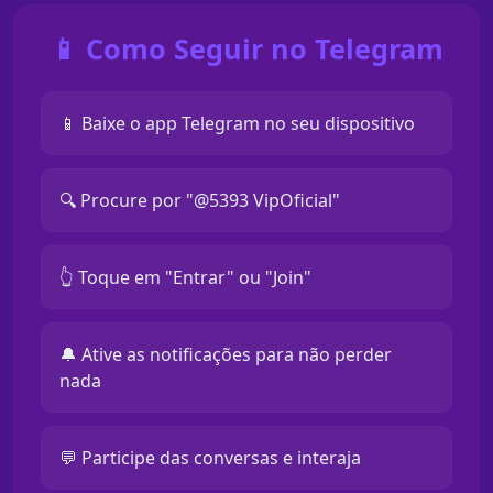
📱 Como Seguir no Telegram
📱 Baixe o app Telegram no seu dispositivo
🔍 Procure por "@5393 VipOficial"
👆 Toque em "Entrar" ou "Join"
🔔 Ative as notificações para não perder
nada
💬 Participe das conversas e interaja