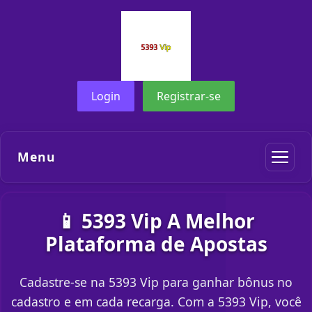
Login
Registrar-se
Menu
📱 5393 Vip A Melhor
Plataforma de Apostas
Cadastre-se na 5393 Vip para ganhar bônus no
cadastro e em cada recarga. Com a 5393 Vip, você