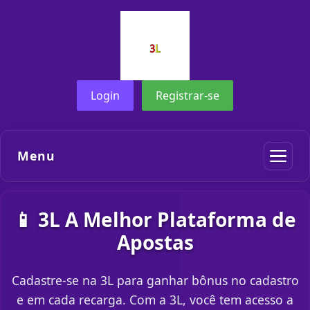
Login
Registrar-se
Menu
📱 3L A Melhor Plataforma de
Apostas
Cadastre-se na 3L para ganhar bônus no cadastro
e em cada recarga. Com a 3L, você tem acesso a