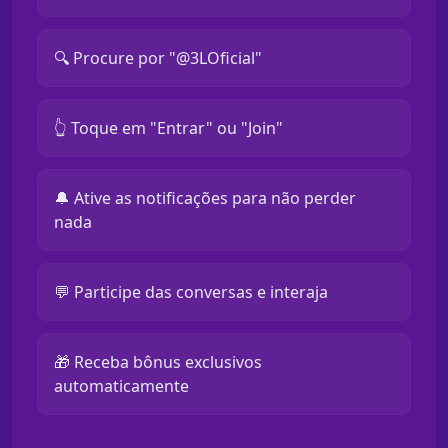
🔍 Procure por "@3LOficial"
👆 Toque em "Entrar" ou "Join"
🔔 Ative as notificações para não perder
nada
💬 Participe das conversas e interaja
🎁 Receba bônus exclusivos
automaticamente