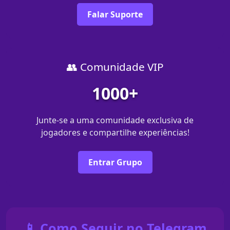
Falar Suporte
👥 Comunidade VIP
1000+
Junte-se a uma comunidade exclusiva de
jogadores e compartilhe experiências!
Entrar Grupo
📱 Como Seguir no Telegram