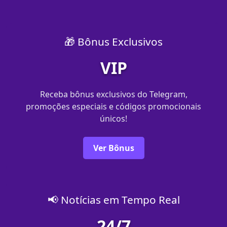
🎁 Bônus Exclusivos
VIP
Receba bônus exclusivos do Telegram,
promoções especiais e códigos promocionais
únicos!
Ver Bônus
📢 Notícias em Tempo Real
24/7