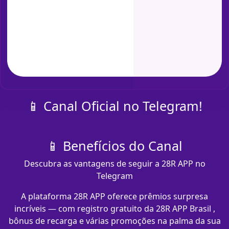
📱 Canal Oficial no Telegram!
📱 Benefícios do Canal
Descubra as vantagens de seguir a 28R APP no
Telegram
A plataforma 28R APP oferece prêmios surpresa
incríveis — com registro gratuito da 28R APP Brasil ,
bônus de recarga e várias promoções na palma da sua