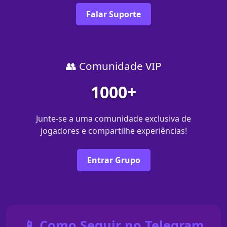
Falar Suporte
👥 Comunidade VIP
1000+
Junte-se a uma comunidade exclusiva de
jogadores e compartilhe experiências!
Entrar Grupo
📱 Como Seguir no Telegram