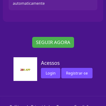
automaticamente
SEGUIR AGORA
Acessos
Login
Registrar-se