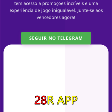
tem acesso a promoções incríveis e uma
experiência de jogo inigualável. Junte-se aos
vencedores agora!
SEGUIR NO TELEGRAM