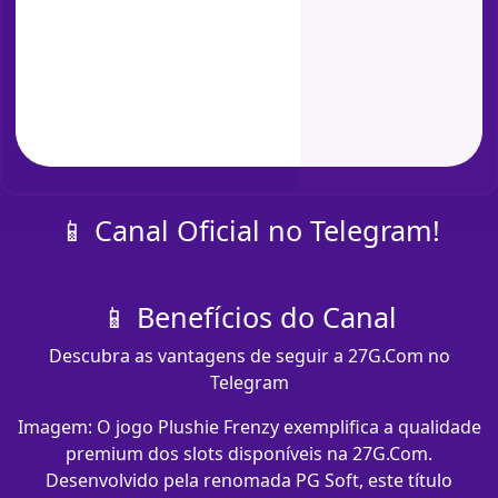
📱 Canal Oficial no Telegram!
📱 Benefícios do Canal
Descubra as vantagens de seguir a 27G.Com no
Telegram
Imagem: O jogo Plushie Frenzy exemplifica a qualidade
premium dos slots disponíveis na 27G.Com.
Desenvolvido pela renomada PG Soft, este título