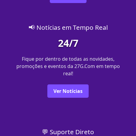
📢 Notícias em Tempo Real
24/7
Fique por dentro de todas as novidades,
promoções e eventos da 27G.Com em tempo
real!
Ver Notícias
💬 Suporte Direto