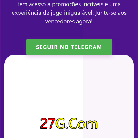
tem acesso a promoções incríveis e uma
experiência de jogo inigualável. Junte-se aos
vencedores agora!
SEGUIR NO TELEGRAM