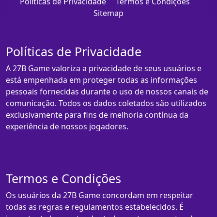
Políticas de Privacidade
Termos e Condições
Sitemap
Políticas de Privacidade
A 27B Game valoriza a privacidade de seus usuários e
está empenhada em proteger todas as informações
pessoais fornecidas durante o uso de nossos canais de
comunicação. Todos os dados coletados são utilizados
exclusivamente para fins de melhoria contínua da
experiência de nossos jogadores.
Termos e Condições
Os usuários da 27B Game concordam em respeitar
todas as regras e regulamentos estabelecidos. É