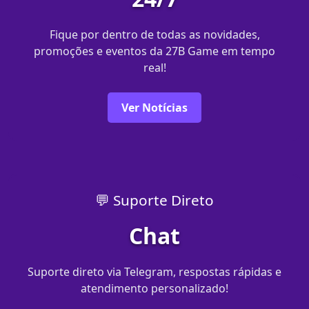
Fique por dentro de todas as novidades,
promoções e eventos da 27B Game em tempo
real!
Ver Notícias
💬 Suporte Direto
Chat
Suporte direto via Telegram, respostas rápidas e
atendimento personalizado!