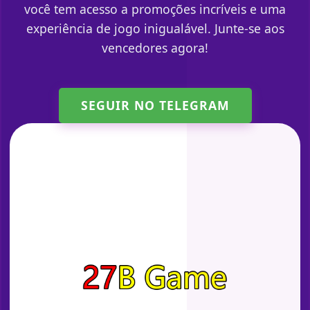
você tem acesso a promoções incríveis e uma
experiência de jogo inigualável. Junte-se aos
vencedores agora!
SEGUIR NO TELEGRAM