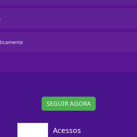
a
aticamente
SEGUIR AGORA
Acessos