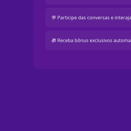
💬 Participe das conversas e interaj
🎁 Receba bônus exclusivos autom