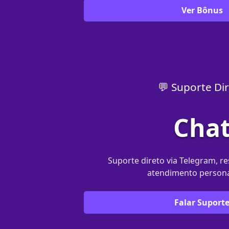
Ver Bônus
💬 Suporte Di
Cha
Suporte direto via Telegram, r
atendimento persona
Falar Suport