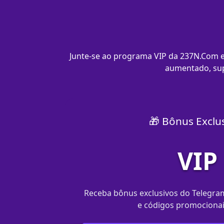
Junte-se ao programa VIP da 237N.Com e 
aumentado, supo
🎁 Bônus Exclu
VIP
Receba bônus exclusivos do Telegra
e códigos promocionai