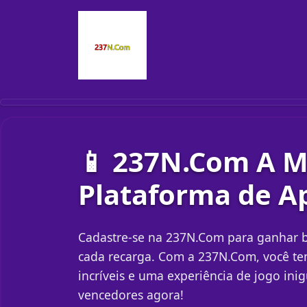
📱 237N.Com A M
Plataforma de A
Cadastre-se na 237N.Com para ganhar 
cada recarga. Com a 237N.Com, você t
incríveis e uma experiência de jogo inig
vencedores agora!