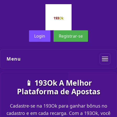
Login
Registrar-se
Menu
📱 193Ok A Melhor
Plataforma de Apostas
Cadastre-se na 193Ok para ganhar bônus no
cadastro e em cada recarga. Com a 193Ok, você