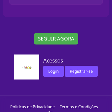
SEGUIR AGORA
Acessos
Login
Registrar-se
Políticas de Privacidade
Termos e Condições