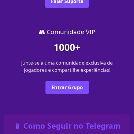
Falar Suporte
👥 Comunidade VIP
1000+
Junte-se a uma comunidade exclusiva de
jogadores e compartilhe experiências!
Entrar Grupo
📱 Como Seguir no Telegram