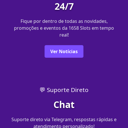
24/7
Fique por dentro de todas as novidades,
promoções e eventos da 1658 Slots em tempo
real!
Ver Notícias
💬 Suporte Direto
Chat
Suporte direto via Telegram, respostas rápidas e
atendimento personalizado!