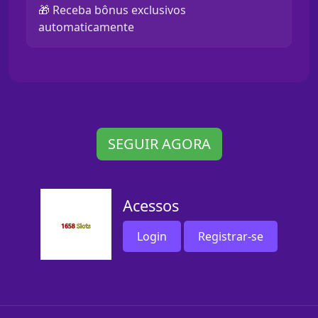
🎁 Receba bônus exclusivos
automaticamente
SEGUIR AGORA
Acessos
Login
Registrar-se