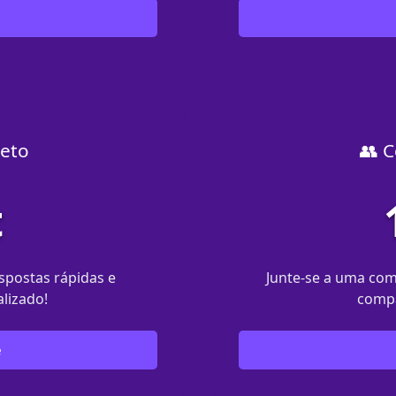
reto
👥 
t
espostas rápidas e
Junte-se a uma com
lizado!
compa
e