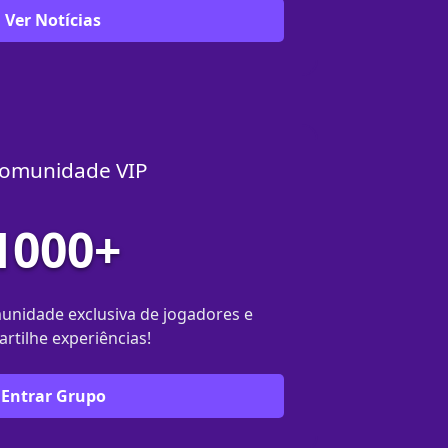
Ver Notícias
Comunidade VIP
1000+
unidade exclusiva de jogadores e
rtilhe experiências!
Entrar Grupo