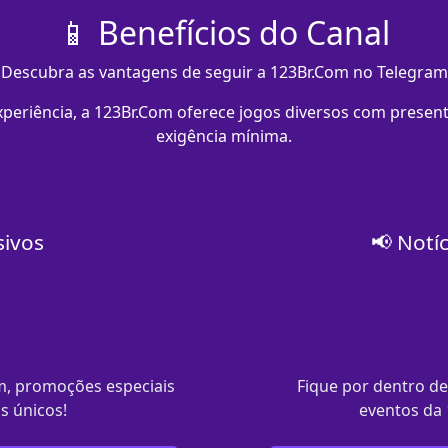
📱 Benefícios do Canal
Descubra as vantagens de seguir a 123Br.Com no Telegram
periência, a 123Br.Com oferece jogos diversos com presen
exigência mínima.
sivos
📢 Notí
m, promoções especiais
Fique por dentro d
s únicos!
eventos da