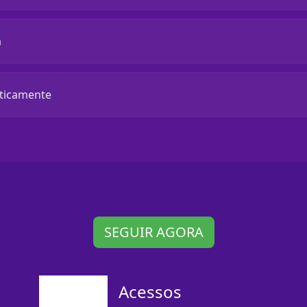
a
aticamente
SEGUIR AGORA
Acessos