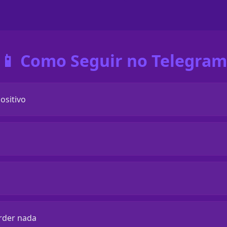
📱 Como Seguir no Telegram
ositivo
erder nada