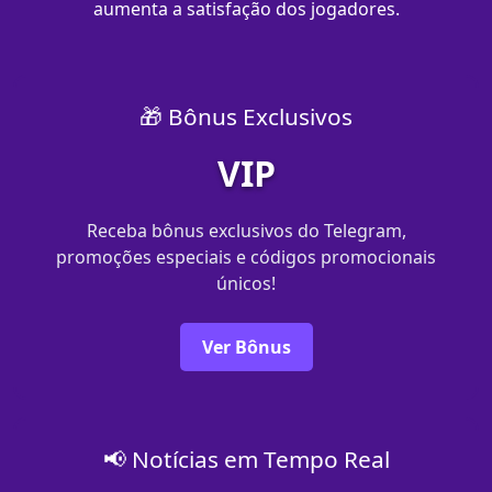
aumenta a satisfação dos jogadores.
🎁 Bônus Exclusivos
VIP
Receba bônus exclusivos do Telegram,
promoções especiais e códigos promocionais
únicos!
Ver Bônus
📢 Notícias em Tempo Real