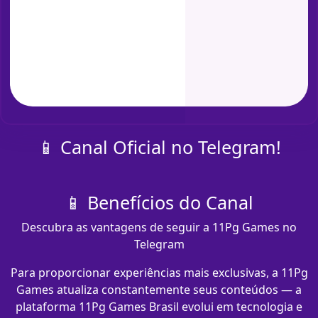
📱 Canal Oficial no Telegram!
📱 Benefícios do Canal
Descubra as vantagens de seguir a 11Pg Games no
Telegram
Para proporcionar experiências mais exclusivas, a 11Pg
Games atualiza constantemente seus conteúdos — a
plataforma 11Pg Games Brasil evolui em tecnologia e