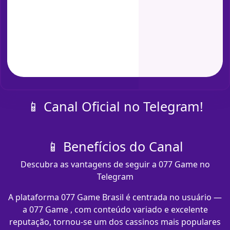
📱 Canal Oficial no Telegram!
📱 Benefícios do Canal
Descubra as vantagens de seguir a 077 Game no
Telegram
A plataforma 077 Game Brasil é centrada no usuário —
a 077 Game , com conteúdo variado e excelente
reputação, tornou-se um dos cassinos mais populares