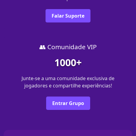
Falar Suporte
👥 Comunidade VIP
1000+
Junte-se a uma comunidade exclusiva de
jogadores e compartilhe experiências!
Entrar Grupo