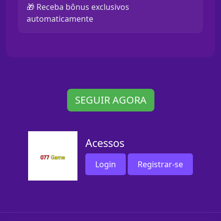
🎁 Receba bônus exclusivos
automaticamente
SEGUIR AGORA
Acessos
Login
Registrar-se