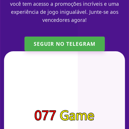
você tem acesso a promoções incríveis e uma
experiência de jogo inigualável. Junte-se aos
vencedores agora!
SEGUIR NO TELEGRAM