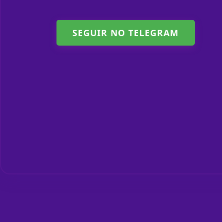
SEGUIR NO TELEGRAM