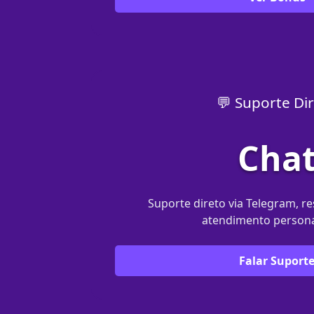
💬 Suporte Di
Cha
Suporte direto via Telegram, r
atendimento persona
Falar Suport