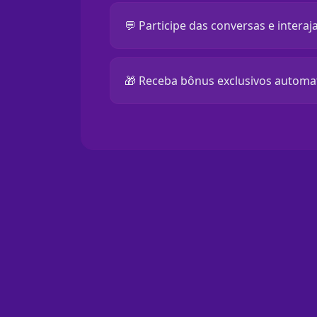
💬 Participe das conversas e interaj
🎁 Receba bônus exclusivos autom