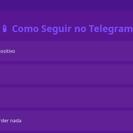
📱 Como Seguir no Telegram
ositivo
erder nada