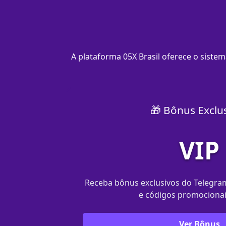
A plataforma 05X Brasil oferece o sistem
🎁 Bônus Exclu
VIP
Receba bônus exclusivos do Telegra
e códigos promocionai
Ver Bônus