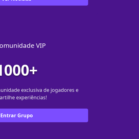
Comunidade VIP
1000+
unidade exclusiva de jogadores e
rtilhe experiências!
Entrar Grupo