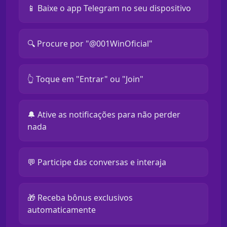
📱 Baixe o app Telegram no seu dispositivo
🔍 Procure por "@001WinOficial"
👆 Toque em "Entrar" ou "Join"
🔔 Ative as notificações para não perder
nada
💬 Participe das conversas e interaja
🎁 Receba bônus exclusivos
automaticamente