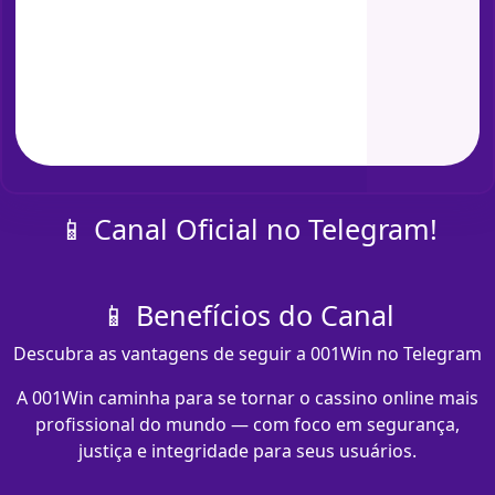
📱 Canal Oficial no Telegram!
📱 Benefícios do Canal
Descubra as vantagens de seguir a 001Win no Telegram
A 001Win caminha para se tornar o cassino online mais
profissional do mundo — com foco em segurança,
justiça e integridade para seus usuários.