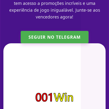
tem acesso a promoções incríveis e uma
experiência de jogo inigualável. Junte-se aos
vencedores agora!
SEGUIR NO TELEGRAM