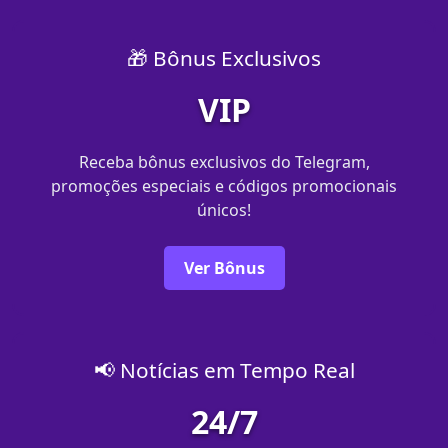
🎁 Bônus Exclusivos
VIP
Receba bônus exclusivos do Telegram,
promoções especiais e códigos promocionais
únicos!
Ver Bônus
📢 Notícias em Tempo Real
24/7