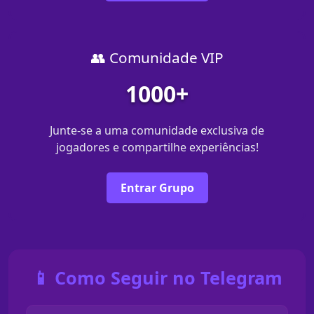
👥 Comunidade VIP
1000+
Junte-se a uma comunidade exclusiva de
jogadores e compartilhe experiências!
Entrar Grupo
📱 Como Seguir no Telegram