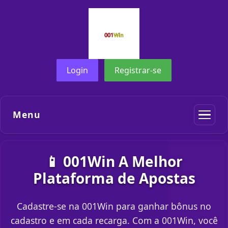
Login
Registrar-se
Menu
📱 001Win A Melhor
Plataforma de Apostas
Cadastre-se na 001Win para ganhar bônus no
cadastro e em cada recarga. Com a 001Win, você